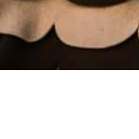
Häsabstauben:
Umzug Würtingen Gischbl Weiber: